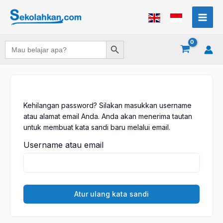
Lewati
ke
konten
Search Button
Search
for:
Kehilangan password? Silakan masukkan username
atau alamat email Anda. Anda akan menerima tautan
untuk membuat kata sandi baru melalui email.
Username atau email
Atur ulang kata sandi