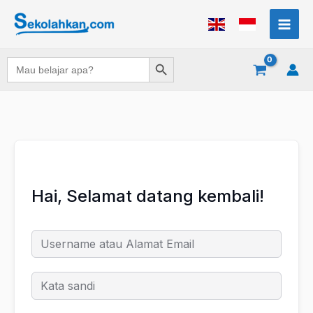
Lewati
ke
konten
Search Button
Search
for:
Hai, Selamat datang kembali!