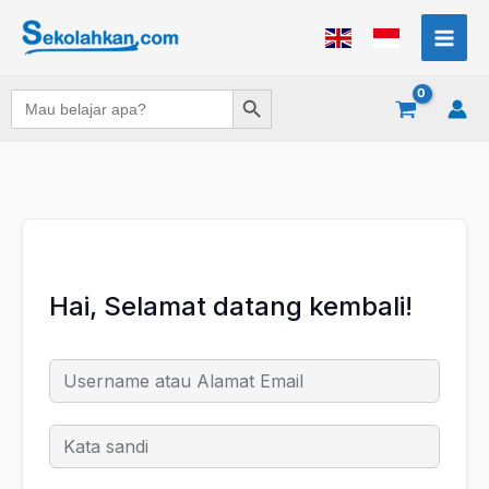
Lewati
ke
konten
Search Button
Search
for:
Hai, Selamat datang kembali!