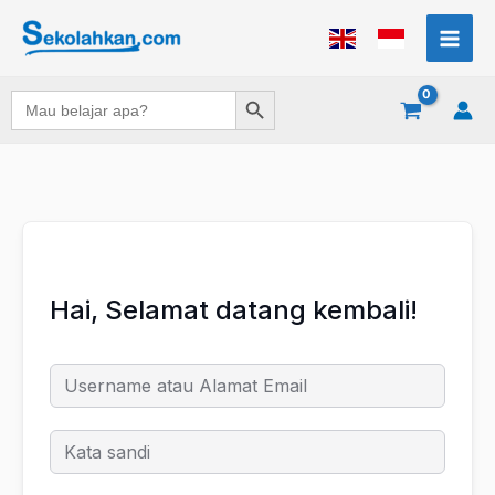
Lewati
ke
konten
Search Button
Search
for:
Hai, Selamat datang kembali!