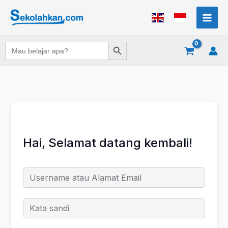
Lewati
ke
konten
Search Button
Search
for:
Hai, Selamat datang kembali!