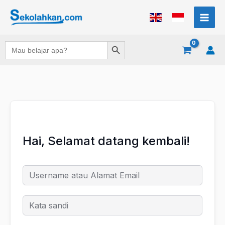
Lewati
ke
konten
Search Button
Search
for:
Hai, Selamat datang kembali!