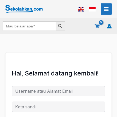
Lewati
ke
konten
Search Button
Search
for:
Hai, Selamat datang kembali!