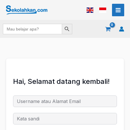
Lewati
ke
konten
Search Button
Search
for:
Hai, Selamat datang kembali!