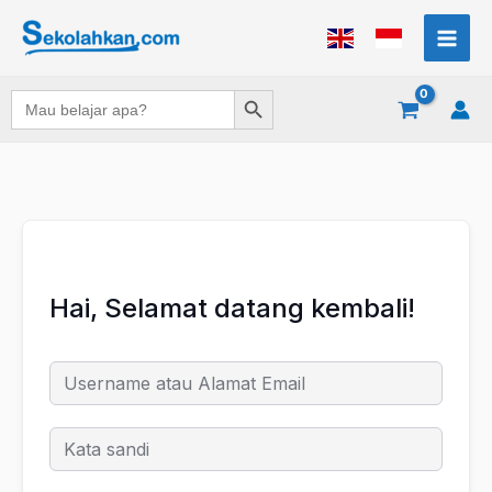
Lewati
ke
konten
Search Button
Search
for:
Hai, Selamat datang kembali!