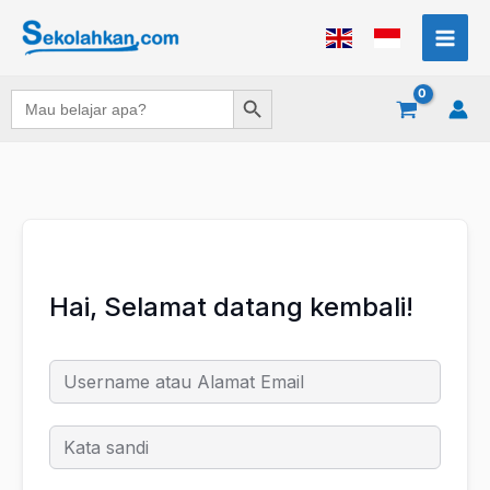
Lewati
ke
konten
Search Button
Search
for:
Hai, Selamat datang kembali!