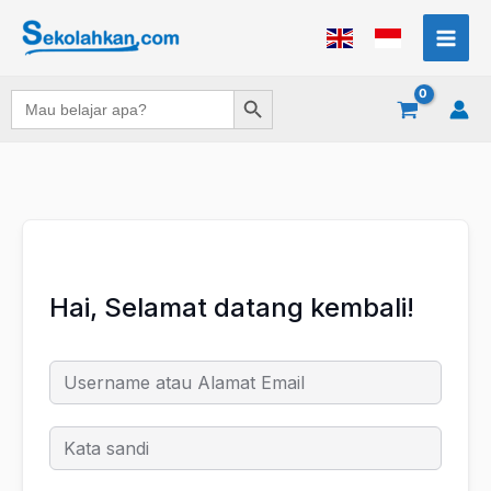
Lewati
ke
konten
Search Button
Search
for:
Hai, Selamat datang kembali!