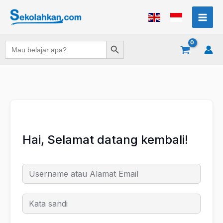
Lewati
ke
konten
Search Button
Search
for:
Hai, Selamat datang kembali!