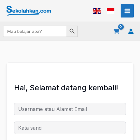
Lewati
ke
konten
Search Button
Search
for:
Hai, Selamat datang kembali!