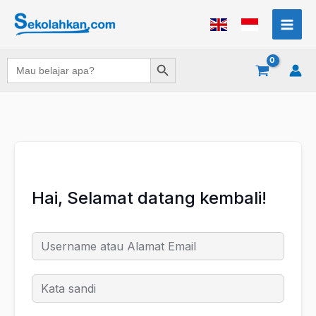
Lewati
ke
konten
Search Button
Search
for:
Hai, Selamat datang kembali!