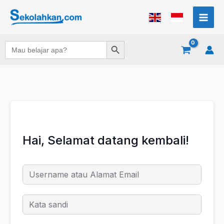
Lewati
ke
konten
Search Button
Search
for:
Hai, Selamat datang kembali!