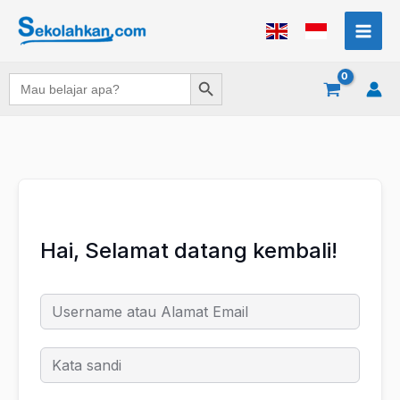
Lewati
ke
konten
Search Button
Search
for:
Hai, Selamat datang kembali!