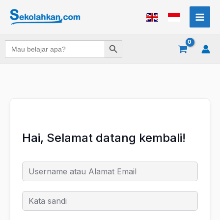
Lewati
ke
konten
Search Button
Search
for:
Hai, Selamat datang kembali!