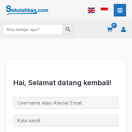
Lewati
ke
konten
Search Button
Search
for:
Hai, Selamat datang kembali!