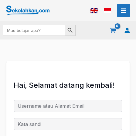
Lewati
ke
konten
Search Button
Search
for:
Hai, Selamat datang kembali!