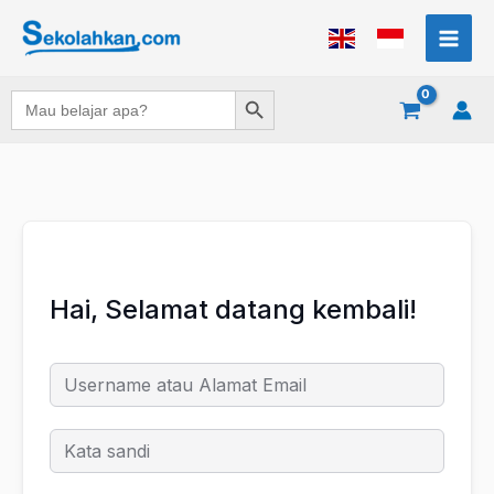
Lewati
ke
konten
Search Button
Search
for:
Hai, Selamat datang kembali!