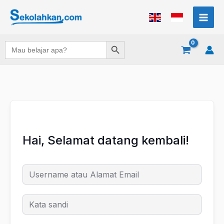
Lewati
ke
konten
Search Button
Search
for:
Hai, Selamat datang kembali!