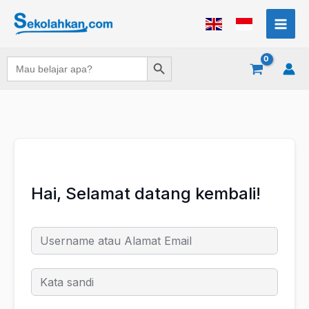
Lewati
ke
konten
Search Button
Search
for:
Hai, Selamat datang kembali!