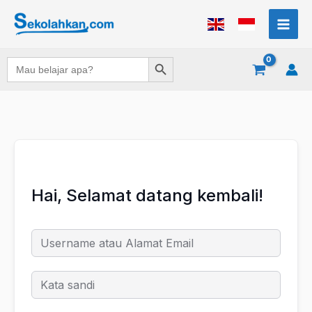
Lewati
ke
konten
Search Button
Search
for:
Hai, Selamat datang kembali!