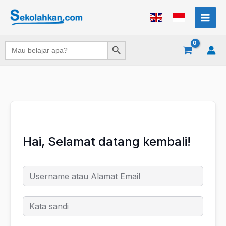
Lewati
ke
konten
Search Button
Search
for:
Hai, Selamat datang kembali!