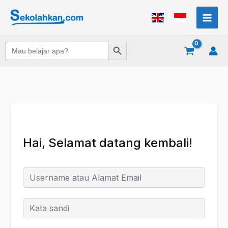
Lewati
ke
konten
Search Button
Search
for:
Hai, Selamat datang kembali!