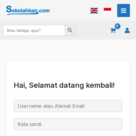
Lewati
ke
konten
Search Button
Search
for:
Hai, Selamat datang kembali!