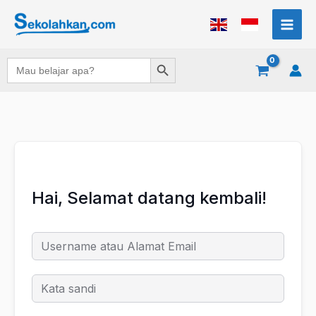
Lewati
ke
konten
Search Button
Search
for:
Hai, Selamat datang kembali!