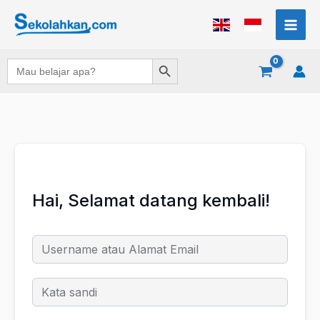
Lewati
ke
konten
Search Button
Search
for:
Hai, Selamat datang kembali!