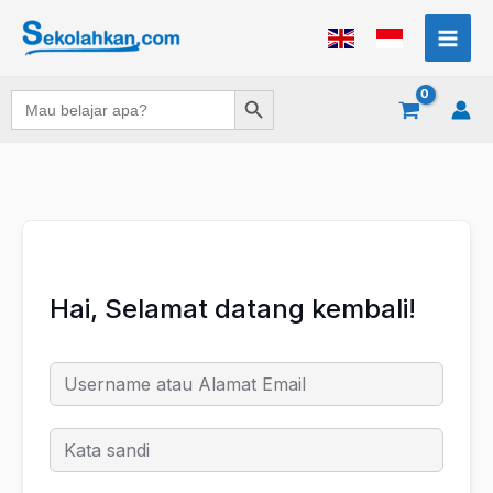
Lewati
ke
konten
Search Button
Search
for:
Hai, Selamat datang kembali!