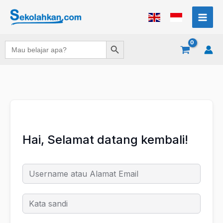
Lewati
ke
konten
Search Button
Search
for:
Hai, Selamat datang kembali!