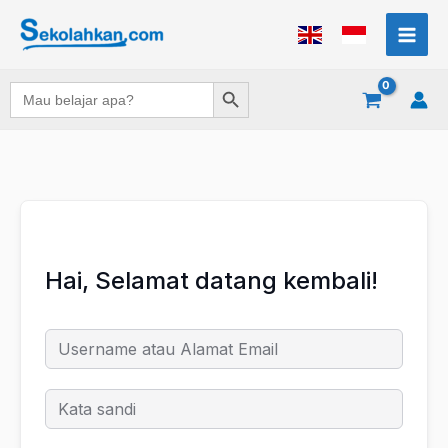
Lewati
ke
konten
Search Button
Search
for:
Hai, Selamat datang kembali!