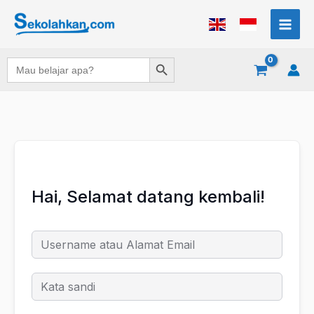
Lewati
ke
konten
Search Button
Search
for:
Hai, Selamat datang kembali!