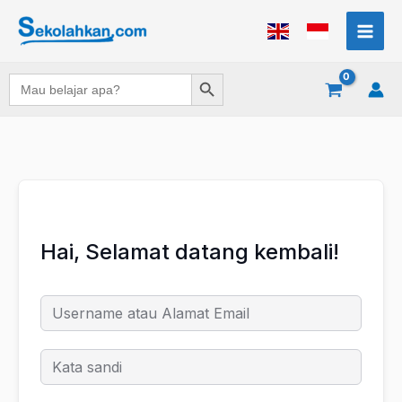
Lewati
ke
konten
Search Button
Search
for:
Hai, Selamat datang kembali!