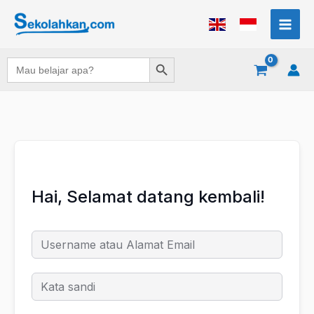
Lewati
ke
konten
Search Button
Search
for:
Hai, Selamat datang kembali!