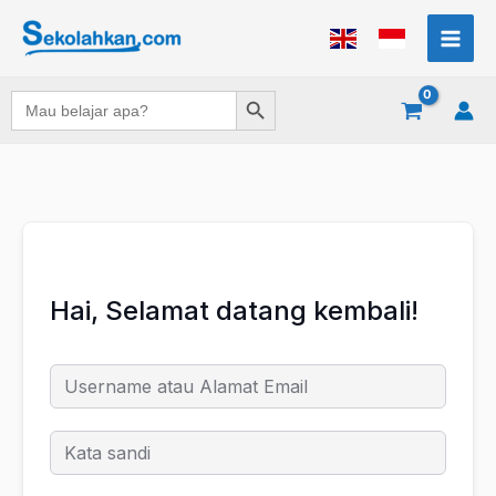
Lewati
ke
konten
Search Button
Search
for:
Hai, Selamat datang kembali!