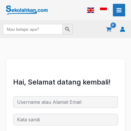
Lewati
ke
konten
Search Button
Search
for:
Hai, Selamat datang kembali!