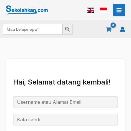
Lewati
ke
konten
Search Button
Search
for:
Hai, Selamat datang kembali!