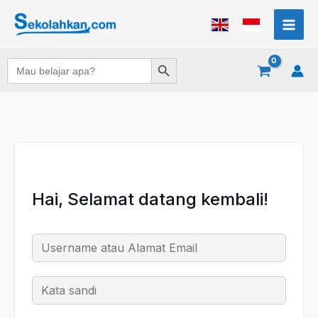
Lewati
ke
konten
Search Button
Search
for:
Hai, Selamat datang kembali!