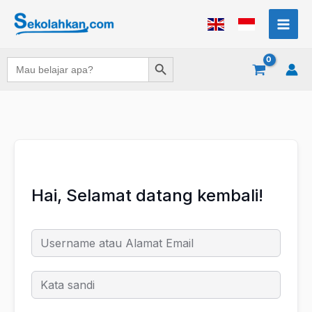
Lewati
ke
konten
Search Button
Search
for:
Hai, Selamat datang kembali!