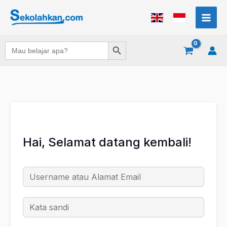
Lewati
ke
konten
Search Button
Search
for:
Hai, Selamat datang kembali!