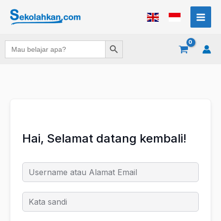
Lewati
ke
konten
Search Button
Search
for:
Hai, Selamat datang kembali!