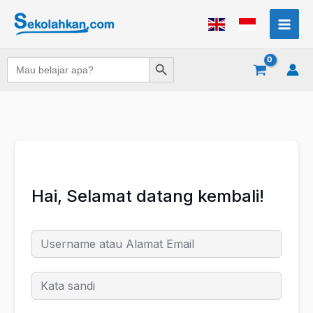
Lewati
ke
konten
Search Button
Search
for:
Hai, Selamat datang kembali!