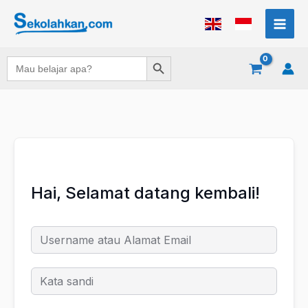
Lewati
ke
konten
Search Button
Search
for:
Hai, Selamat datang kembali!