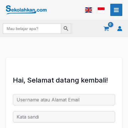
Lewati
ke
konten
Search Button
Search
for:
Hai, Selamat datang kembali!