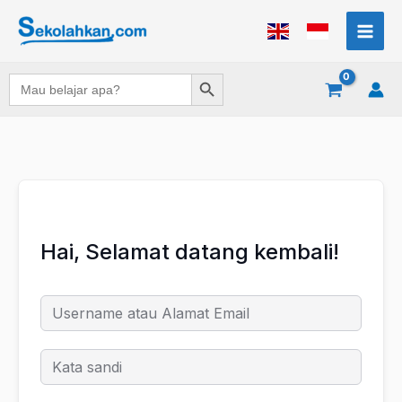
Lewati
ke
konten
Search Button
Search
for:
Hai, Selamat datang kembali!