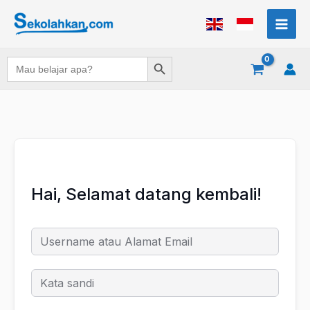
Lewati
ke
konten
Search Button
Search
for:
Hai, Selamat datang kembali!