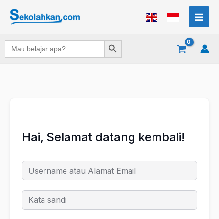
Lewati
ke
konten
Search Button
Search
for:
Hai, Selamat datang kembali!