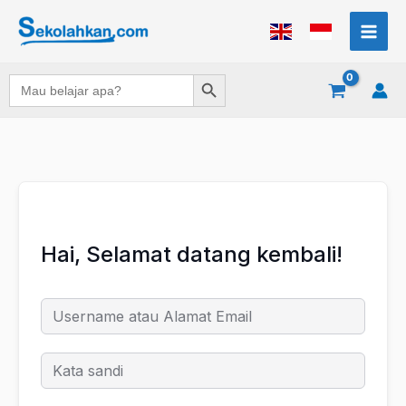
Lewati
ke
konten
Search Button
Search
for:
Hai, Selamat datang kembali!