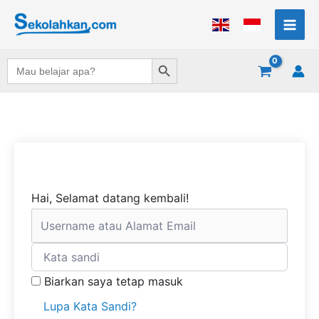
Lewati
ke
konten
Search Button
Search
for:
Hai, Selamat datang kembali!
Biarkan saya tetap masuk
Lupa Kata Sandi?