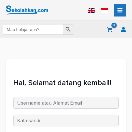
Lewati
ke
konten
Search Button
Search
for:
Hai, Selamat datang kembali!